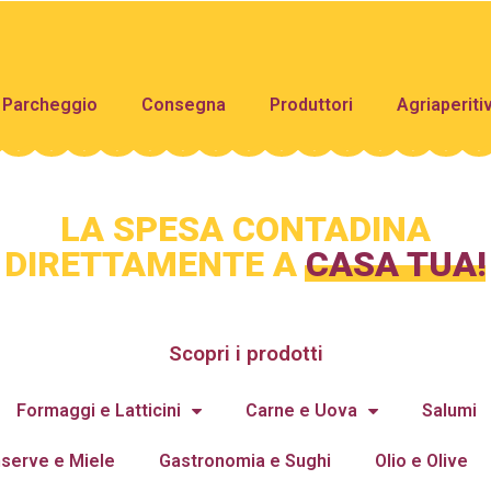
Parcheggio
Consegna
Produttori
Agriaperiti
LA SPESA CONTADINA
DIRETTAMENTE A
CASA TUA!
Scopri i prodotti
Formaggi e Latticini
Carne e Uova
Salumi
serve e Miele
Gastronomia e Sughi
Olio e Olive