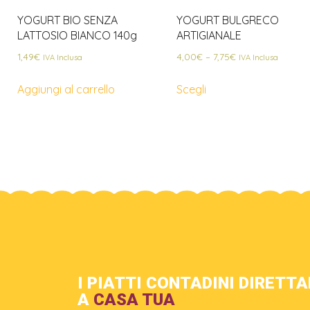
YOGURT BIO SENZA
YOGURT BULGRECO
LATTOSIO BIANCO 140g
ARTIGIANALE
1,49
€
4,00
€
–
7,75
€
IVA Inclusa
IVA Inclusa
Aggiungi al carrello
Scegli
I PIATTI CONTADINI DIRETT
A
CASA TUA