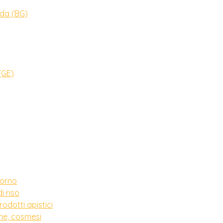
dda (BG)
(GE)
forno
i riso
odotti apistici
che, cosmesi