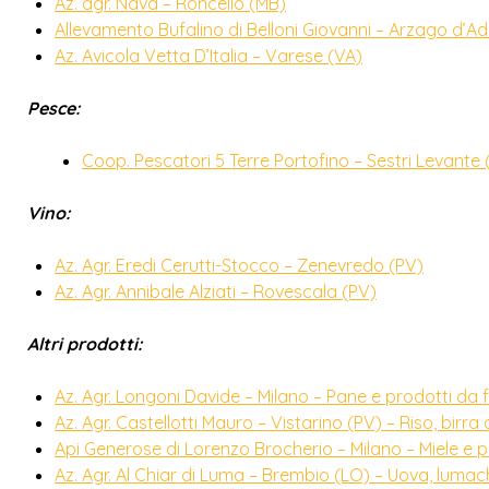
Az. agr. Nava – Roncello (MB)
Allevamento Bufalino di Belloni Giovanni – Arzago d’A
Az. Avicola Vetta D’Italia – Varese (VA)
Pesce:
Coop. Pescatori 5 Terre Portofino – Sestri Levante 
Vino:
Az. Agr. Eredi Cerutti-Stocco – Zenevredo (PV)
Az. Agr. Annibale Alziati – Rovescala (PV)
Altri prodotti:
Az. Agr. Longoni Davide – Milano – Pane e prodotti da 
Az. Agr. Castellotti Mauro – Vistarino (PV) – Riso, birra d
Api Generose di Lorenzo Brocherio – Milano – Miele e pr
Az. Agr. Al Chiar di Luma – Brembio (LO) – Uova, luma