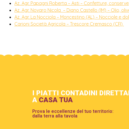
Az. Agr. Papagni Roberta – Asti – Confetture, conserve
Az. Agr. Novaro Nicola – Diano Castello (IM) – Olio, oli
Az. Agr. La Nocciola – Moncestino (AL) – Nocciole e dol
Carioni Società Agricola – Trescore Cremasco (CR)
I PIATTI CONTADINI DIRETT
A
CASA TUA
Prova le eccellenze del tuo territorio:
dalla terra alla tavola