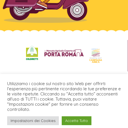
Utilizziamo i cookie sul nostro sito Web per offrirti
l'esperienza più pertinente ricordando le tue preferenze e
Agrivalori s.r.l. PIVA/CF – Via F. Filzi 27 – Milano 11515430962 – Rea MI –
2610687 – Cap. Soc. € 10.000 – € 10.000 versati. Mercato: Via Friuli 10/A, 20135
le visite ripetute. Cliccando su “Accetta tutto” acconsenti
Milano (MI) – 0254102735
all'uso di TUTTI i cookie. Tuttavia, puoi visitare
"Impostazioni cookie" per fornire un consenso
controllato.
POLITICA PRIVACY
Impostazioni dei Cookies
Accetta Tutto
CONDIZIONI GENERALI DI VENDITA