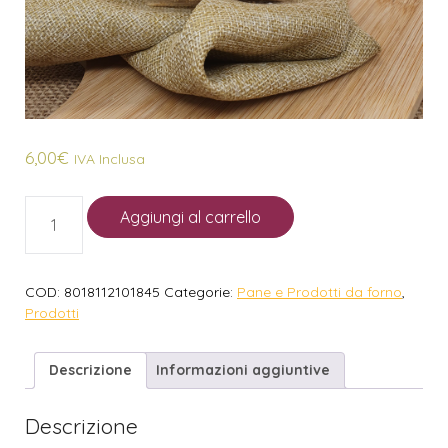
6,00
€
IVA Inclusa
Aggiungi al carrello
COD:
8018112101845
Categorie:
Pane e Prodotti da forno
,
Prodotti
Descrizione
Informazioni aggiuntive
Descrizione