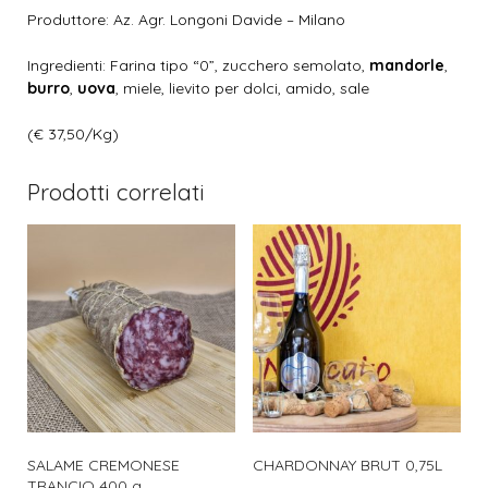
Produttore: Az. Agr. Longoni Davide – Milano
Ingredienti: Farina tipo “0”, zucchero semolato,
mandorle
,
burro
,
uova
, miele, lievito per dolci, amido, sale
(€ 37,50/Kg)
Prodotti correlati
SALAME CREMONESE
CHARDONNAY BRUT 0,75L
TRANCIO 400 g