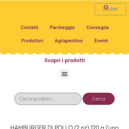
0,00
€
Contatti
Parcheggio
Consegna
Produttori
Agriaperitivo
Eventi
Scopri i prodotti
Cerca
HAMBURGER DI POLLO (2 pz) 120 g l’uno