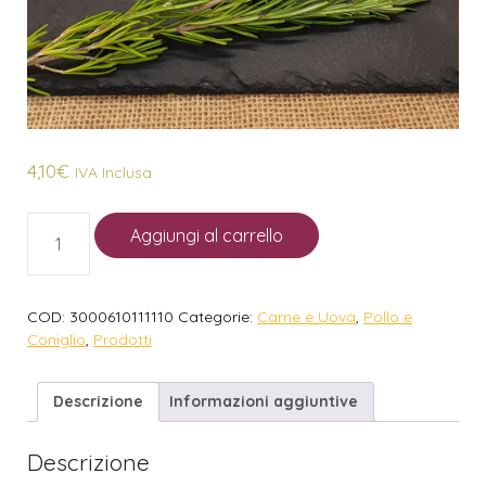
4,10
€
IVA Inclusa
Aggiungi al carrello
COD:
3000610111110
Categorie:
Carne e Uova
,
Pollo e
Coniglio
,
Prodotti
Descrizione
Informazioni aggiuntive
Descrizione