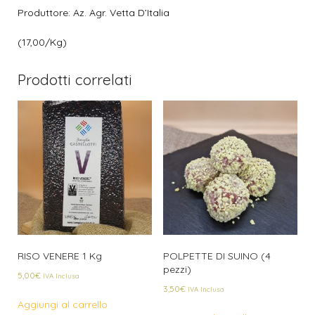
Produttore: Az. Agr. Vetta D’Italia
(17,00/Kg)
Prodotti correlati
RISO VENERE 1 Kg
POLPETTE DI SUINO (4
pezzi)
5,00
€
IVA Inclusa
3,50
€
IVA Inclusa
Aggiungi al carrello