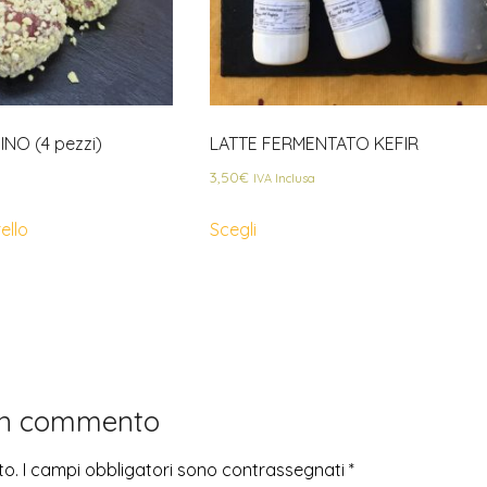
INO (4 pezzi)
LATTE FERMENTATO KEFIR
3,50
€
IVA Inclusa
ello
Scegli
un commento
to.
I campi obbligatori sono contrassegnati
*