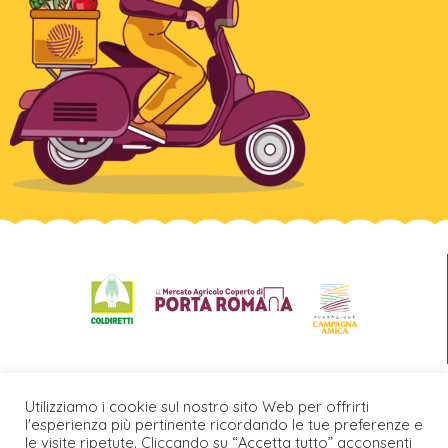
Utilizziamo i cookie sul nostro sito Web per offrirti
l'esperienza più pertinente ricordando le tue preferenze e
Agrivalori s.r.l. PIVA/CF – Via F. Filzi 27 – Milano 11515430962 – Rea MI –
2610687 – Cap. Soc. € 10.000 – € 10.000 versati. Mercato: Via Friuli 10/A, 20135
le visite ripetute. Cliccando su “Accetta tutto” acconsenti