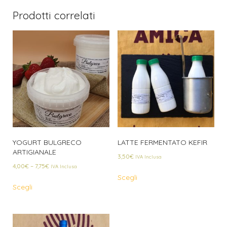
Prodotti correlati
YOGURT BULGRECO
LATTE FERMENTATO KEFIR
ARTIGIANALE
3,50
€
IVA Inclusa
4,00
€
–
7,75
€
IVA Inclusa
Scegli
Scegli