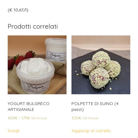
(€ 10,67/l)
Prodotti correlati
YOGURT BULGRECO
POLPETTE DI SUINO (4
ARTIGIANALE
pezzi)
4,00
€
–
7,75
€
3,50
€
IVA Inclusa
IVA Inclusa
Scegli
Aggiungi al carrello