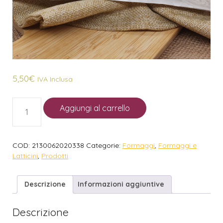
5,50
€
IVA Inclusa
Aggiungi al carrello
COD:
2130062020338
Categorie:
Formaggi
,
Formaggi e
Latticini
,
Prodotti
Descrizione
Informazioni aggiuntive
Descrizione